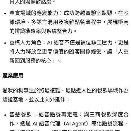
真人的流暢對話感。
真實場域的應變能力：成功跨越實驗室瓶頸，在吵
雜環境、多語言混用及複雜點餐流程中，展現極高
的辨識準確率與系統整合力。
重構人力角色：
AI
語音不僅是補位缺工壓力，更是
將人力釋放至更高價值的顧客關係經營，讓「人重
新回到服務的核心」。
產業應用
愛吠的狗專注於將最複雜、最貼近人性的餐飲場域作為
驗證基地，並以此向外延伸：
智慧餐飲
–
語音點餐再定義：與三商餐飲深度合
作，透過
AI
語音代理（
AI Agent
）簡化點餐流程，